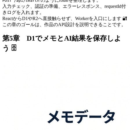
のようにrouteを整理します。
POST /api/search
入力チェック、認証の準備、エラーレスポンス、requestId付
きログを入れます。
ReactからD1やR2へ直接触らせず、Workerを入口にします 🔐
この章のゴールは、作品のAPI設計を説明できることです。
第5章 D1でメモとAI結果を保存しよ
う 🗄️