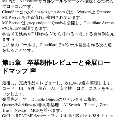
MCPは、AI assistantが外部ツールやデータへ接続するための
プロトコルです。
Cloudflare公式のLabsやAgents docsでは、Workers上でremote
MCP serverを作る流れが案内されています。
MCP serverは
endpointでtoolsを公開し、Cloudflare Access
/mcp
やOAuthで保護できます。
学習メモ検索やD1操作をAIから呼べるtoolにする発展例を見
ます 🤖
この章のゴールは、CloudflareでAIツール基盤を作る次の道
を知ることです。
第15章 卒業制作レビューと発展ロー
ドマップ 🏁
最後に、完成作品をレビューし、次に学ぶ道を整理します。
コード、UI、API、保存、AI、安全性、ログ、コストをチェ
ックします。
発展先として、Durable Objectsのリアルタイム機能、
Queues/Workflowsの非同期処理、AI Search、Tunnel、Zero
Trust、Next.js、MCPを並べます。
GitHub READMEやポートフォリオ用の説明文も整えます ✨