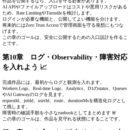
作品を公開するなら、入口を守る必要があります。
AI APIやファイルアップロードはコストや悪用リスクがある
ため、Rate LimitingやTurnstileを検討します。
ログインが必要な機能と、公開してよい機能を分けます。
将来的にはZero Trust Accessで管理画面を守る発想にもつな
げます。
この章のゴールは、安全に公開するための入口設計を作るこ
とです。
第10章 ログ・Observability・障害対応
を入れよう 📈
完成作品には、最初からログと観測を入れます。
Workers Logs、Real-time Logs、Analytics、D1のstatus、Queues
やAI Gatewayのログを見ます。
requestId、jobId、userId、route、durationMsを構造化ログとし
て残します。
障害時の確認手順を小さなrunbookとしてまとめます 🚨
この章のゴールは、作品を見守れる状態にすることです。