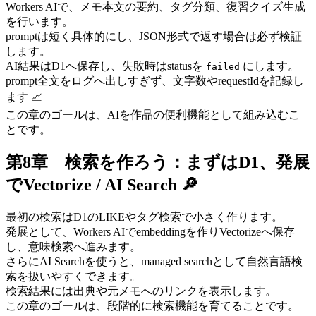
Workers AIで、メモ本文の要約、タグ分類、復習クイズ生成
を行います。
promptは短く具体的にし、JSON形式で返す場合は必ず検証
します。
AI結果はD1へ保存し、失敗時はstatusを
にします。
failed
prompt全文をログへ出しすぎず、文字数やrequestIdを記録し
ます 📈
この章のゴールは、AIを作品の便利機能として組み込むこ
とです。
第8章 検索を作ろう：まずはD1、発展
でVectorize / AI Search 🔎
最初の検索はD1のLIKEやタグ検索で小さく作ります。
発展として、Workers AIでembeddingを作りVectorizeへ保存
し、意味検索へ進みます。
さらにAI Searchを使うと、managed searchとして自然言語検
索を扱いやすくできます。
検索結果には出典や元メモへのリンクを表示します。
この章のゴールは、段階的に検索機能を育てることです。