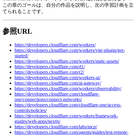
この章のゴールは、自分の作品を説明し、次の学習計画を立
てられることです。
参照URL
https://developers.cloudflare.com/workers/
https://developers.cloudflare.com/workers/vite-plugin/get-
started/
https://developers.cloudflare.com/workers/static-assets/
https://developers.cloudflare.com/d1/
https://developers.cloudflare.com/r2/
https://developers.cloudflare.com/workers-ai/
https://developers.cloudflare.com/ai-gateway/
https://developers.cloudflare.com/workers/observability/
https://developers.cloudflare.com/cloudflare-
one/connections/connect-networks/
https://developers.cloudflare.com/cloudflare-one/access-
controls/policies/
https://developers.cloudflare.com/workers/framework-
guides/web-apps/nextjs/
https://developers.cloudflare.com/labs/mcp/
https://developers.cloudflare.com/agents/guides/test-remote-