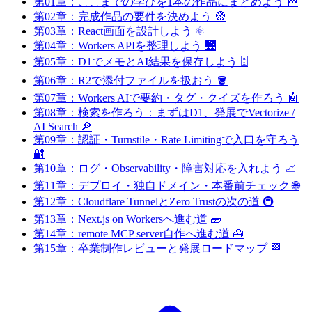
第01章：ここまでの学びを1本の作品にまとめよう 🏁
第02章：完成作品の要件を決めよう 🧭
第03章：React画面を設計しよう ⚛️
第04章：Workers APIを整理しよう 🌉
第05章：D1でメモとAI結果を保存しよう 🗄️
第06章：R2で添付ファイルを扱おう 🪣
第07章：Workers AIで要約・タグ・クイズを作ろう 🤖
第08章：検索を作ろう：まずはD1、発展でVectorize /
AI Search 🔎
第09章：認証・Turnstile・Rate Limitingで入口を守ろう
🔐
第10章：ログ・Observability・障害対応を入れよう 📈
第11章：デプロイ・独自ドメイン・本番前チェック 🌐
第12章：Cloudflare TunnelとZero Trustの次の道 🚇
第13章：Next.js on Workersへ進む道 🧱
第14章：remote MCP server自作へ進む道 🧰
第15章：卒業制作レビューと発展ロードマップ 🏁