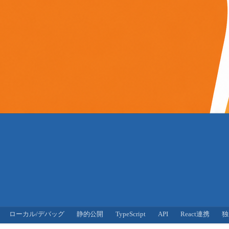
ローカル/デバッグ
静的公開
TypeScript
API
React連携
独