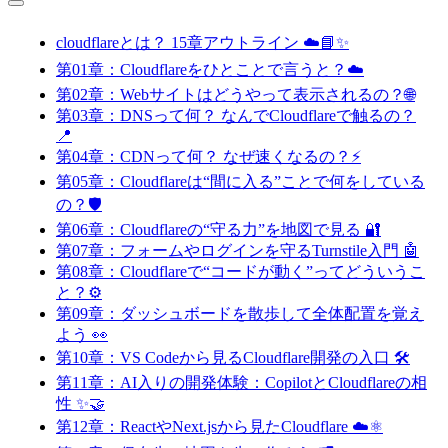
cloudflareとは？ 15章アウトライン ☁️📘✨
第01章：Cloudflareをひとことで言うと？☁️
第02章：Webサイトはどうやって表示されるの？🌐
第03章：DNSって何？ なんでCloudflareで触るの？
📍
第04章：CDNって何？ なぜ速くなるの？⚡
第05章：Cloudflareは“間に入る”ことで何をしている
の？🛡️
第06章：Cloudflareの“守る力”を地図で見る 🔐
第07章：フォームやログインを守るTurnstile入門 🤖
第08章：Cloudflareで“コードが動く”ってどういうこ
と？⚙️
第09章：ダッシュボードを散歩して全体配置を覚え
よう 👀
第10章：VS Codeから見るCloudflare開発の入口 🛠️
第11章：AI入りの開発体験：CopilotとCloudflareの相
性 ✨🤝
第12章：ReactやNext.jsから見たCloudflare ☁️⚛️