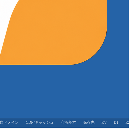
自ドメイン
CDN/キャッシュ
守る基本
保存先
KV
D1
R2