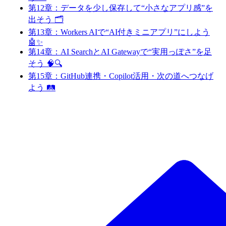
第12章：データを少し保存して“小さなアプリ感”を
出そう 🗂️
第13章：Workers AIで“AI付きミニアプリ”にしよう
🤖✨
第14章：AI SearchとAI Gatewayで“実用っぽさ”を足
そう 🧠🔍
第15章：GitHub連携・Copilot活用・次の道へつなげ
よう 🛤️