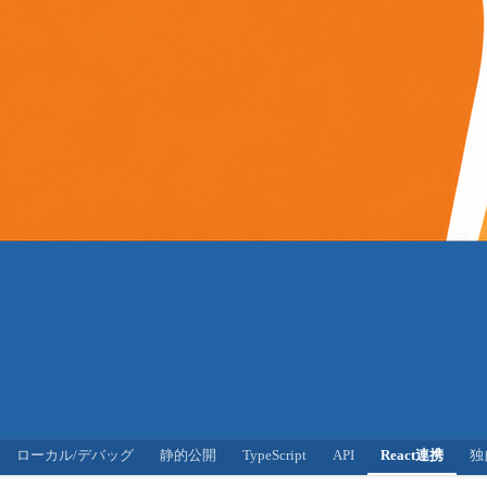
ローカル/デバッグ
静的公開
TypeScript
API
React連携
独