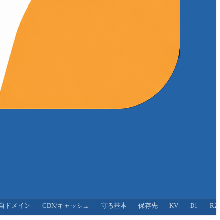
自ドメイン
CDN/キャッシュ
守る基本
保存先
KV
D1
R2/