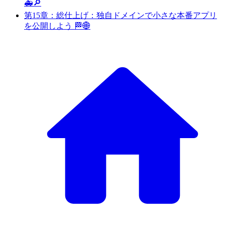
🚑🔎
第15章：総仕上げ：独自ドメインで小さな本番アプリ
を公開しよう 🏁🌐