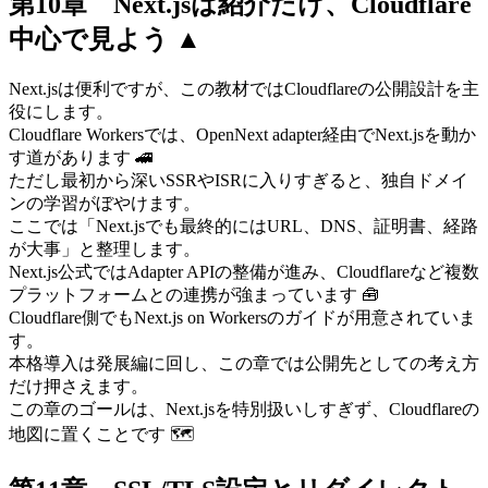
第10章 Next.jsは紹介だけ、Cloudflare
中心で見よう ▲
Next.jsは便利ですが、この教材ではCloudflareの公開設計を主
役にします。
Cloudflare Workersでは、OpenNext adapter経由でNext.jsを動か
す道があります 🚄
ただし最初から深いSSRやISRに入りすぎると、独自ドメイ
ンの学習がぼやけます。
ここでは「Next.jsでも最終的にはURL、DNS、証明書、経路
が大事」と整理します。
Next.js公式ではAdapter APIの整備が進み、Cloudflareなど複数
プラットフォームとの連携が強まっています 🧰
Cloudflare側でもNext.js on Workersのガイドが用意されていま
す。
本格導入は発展編に回し、この章では公開先としての考え方
だけ押さえます。
この章のゴールは、Next.jsを特別扱いしすぎず、Cloudflareの
地図に置くことです 🗺️