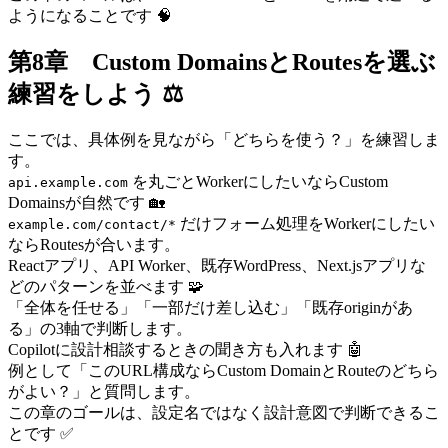
ようになることです 🧠
第8章 Custom DomainsとRoutesを選ぶ
練習をしよう ⚖️
ここでは、具体例を見ながら「どちらを使う？」を練習しま
す。
を丸ごとWorkerにしたいならCustom
api.example.com
Domainsが自然です 🏡
だけフォーム処理をWorkerにしたい
example.com/contact/*
ならRoutesが合います。
Reactアプリ、API Worker、既存WordPress、Next.jsアプリな
どのパターンを並べます 🧩
「全体を任せる」「一部だけ差し込む」「既存originがあ
る」の3軸で判断します。
Copilotに設計相談するときの聞き方も入れます 🤖
例として「このURL構成ならCustom DomainとRouteのどちら
がよい？」と質問します。
この章のゴールは、設定名ではなく設計意図で判断できるこ
とです ✅