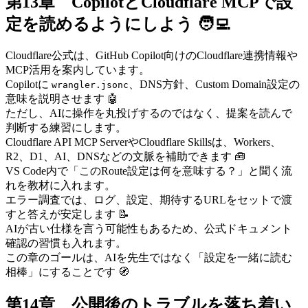
第13章 CopilotとCloudflare MCPで設
定を読めるようにしよう 🧑‍💻
Cloudflare公式は、GitHub Copilot向けのCloudflare連携情報や
MCP活用を案内しています。
Copilotに
、DNS方針、Custom Domain設定の
wrangler.jsonc
意味を説明させます 🤖
ただし、AIに操作を丸投げするのではなく、提案を読んで
判断する練習にします。
Cloudflare API MCP ServerやCloudflare Skillsは、Workers、
R2、D1、AI、DNSなどの文脈を補助できます 🧰
VS Code内で「このRoute設定は何を意味する？」と聞く流
れを教材に入れます。
エラー調査では、ログ、設定、期待するURLをセットで渡
すと答えが安定します 📝
AIが古い仕様を言う可能性もあるため、公式ドキュメント
確認の習慣も入れます。
この章のゴールは、AIを先生ではなく「設定を一緒に読む
相棒」にすることです 🧭
第14章 公開後のトラブルを落ち着い