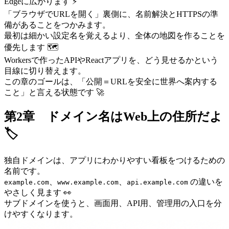
Edgeに広がります ⚡
「ブラウザでURLを開く」裏側に、名前解決とHTTPSの準
備があることをつかみます。
最初は細かい設定名を覚えるより、全体の地図を作ることを
優先します 🗺️
Workersで作ったAPIやReactアプリを、どう見せるかという
目線に切り替えます。
この章のゴールは、「公開＝URLを安全に世界へ案内する
こと」と言える状態です 🚀
第2章 ドメイン名はWeb上の住所だよ
🏷️
独自ドメインは、アプリにわかりやすい看板をつけるための
名前です。
、
、
の違いを
example.com
www.example.com
api.example.com
やさしく見ます 👀
サブドメインを使うと、画面用、API用、管理用の入口を分
けやすくなります。