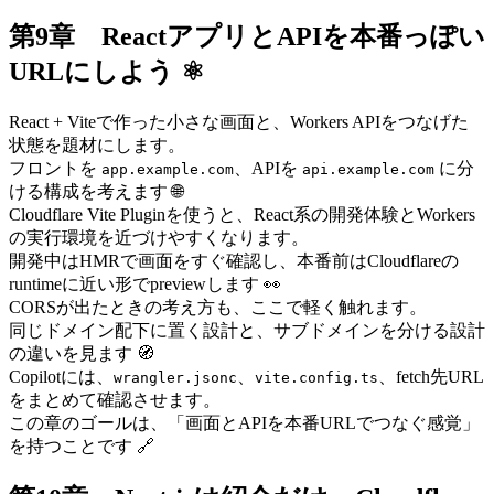
第9章 ReactアプリとAPIを本番っぽい
URLにしよう ⚛️
React + Viteで作った小さな画面と、Workers APIをつなげた
状態を題材にします。
フロントを
、APIを
に分
app.example.com
api.example.com
ける構成を考えます 🌐
Cloudflare Vite Pluginを使うと、React系の開発体験とWorkers
の実行環境を近づけやすくなります。
開発中はHMRで画面をすぐ確認し、本番前はCloudflareの
runtimeに近い形でpreviewします 👀
CORSが出たときの考え方も、ここで軽く触れます。
同じドメイン配下に置く設計と、サブドメインを分ける設計
の違いを見ます 🧭
Copilotには、
、
、fetch先URL
wrangler.jsonc
vite.config.ts
をまとめて確認させます。
この章のゴールは、「画面とAPIを本番URLでつなぐ感覚」
を持つことです 🔗