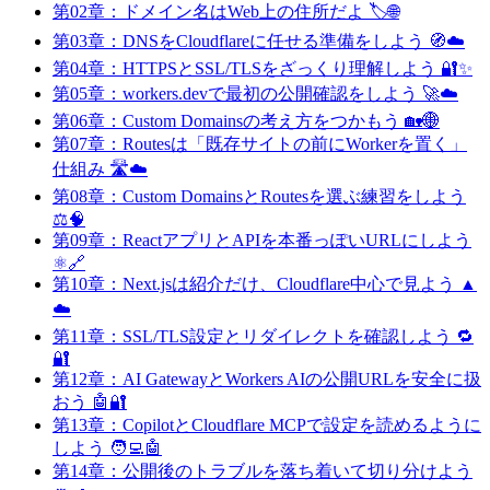
第02章：ドメイン名はWeb上の住所だよ 🏷️🌐
第03章：DNSをCloudflareに任せる準備をしよう 🧭☁️
第04章：HTTPSとSSL/TLSをざっくり理解しよう 🔐✨
第05章：workers.devで最初の公開確認をしよう 🚀☁️
第06章：Custom Domainsの考え方をつかもう 🏡🌐
第07章：Routesは「既存サイトの前にWorkerを置く」
仕組み 🛣️☁️
第08章：Custom DomainsとRoutesを選ぶ練習をしよう
⚖️🧠
第09章：ReactアプリとAPIを本番っぽいURLにしよう
⚛️🔗
第10章：Next.jsは紹介だけ、Cloudflare中心で見よう ▲
☁️
第11章：SSL/TLS設定とリダイレクトを確認しよう 🔁
🔐
第12章：AI GatewayとWorkers AIの公開URLを安全に扱
おう 🤖🔐
第13章：CopilotとCloudflare MCPで設定を読めるように
しよう 🧑‍💻🤖
第14章：公開後のトラブルを落ち着いて切り分けよう