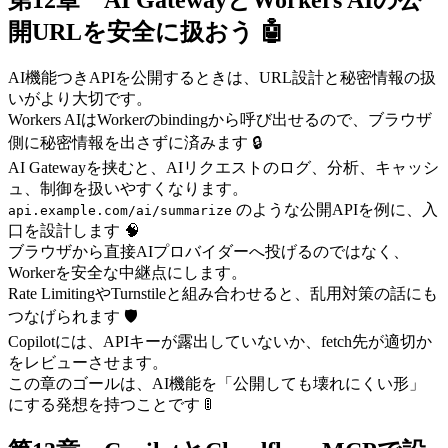
開URLを安全に扱おう 🤖
AI機能つきAPIを公開するときは、URL設計と秘密情報の扱
いがより大切です。
Workers AIはWorkerのbindingから呼び出せるので、ブラウザ
側に秘密情報を出さずに済みます 🔒
AI Gatewayを挟むと、AIリクエストのログ、分析、キャッシ
ュ、制御を扱いやすくなります。
のような公開APIを例に、入
api.example.com/ai/summarize
口を設計します 🧠
ブラウザから直接AIプロバイダーへ投げるのではなく、
Workerを安全な中継点にします。
Rate LimitingやTurnstileと組み合わせると、乱用対策の話にも
つなげられます 🛡️
Copilotには、APIキーが露出していないか、fetch先が適切か
をレビューさせます。
この章のゴールは、AI機能を「公開しても壊れにくい形」
にする発想を持つことです 🚦