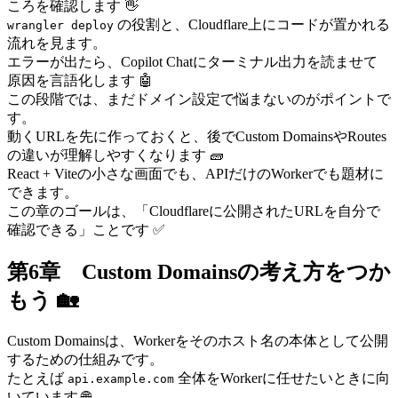
ころを確認します 👋
の役割と、Cloudflare上にコードが置かれる
wrangler deploy
流れを見ます。
エラーが出たら、Copilot Chatにターミナル出力を読ませて
原因を言語化します 🤖
この段階では、まだドメイン設定で悩まないのがポイントで
す。
動くURLを先に作っておくと、後でCustom DomainsやRoutes
の違いが理解しやすくなります 🧱
React + Viteの小さな画面でも、APIだけのWorkerでも題材に
できます。
この章のゴールは、「Cloudflareに公開されたURLを自分で
確認できる」ことです ✅
第6章 Custom Domainsの考え方をつか
もう 🏡
Custom Domainsは、Workerをそのホスト名の本体として公開
するための仕組みです。
たとえば
全体をWorkerに任せたいときに向
api.example.com
いています 🌐