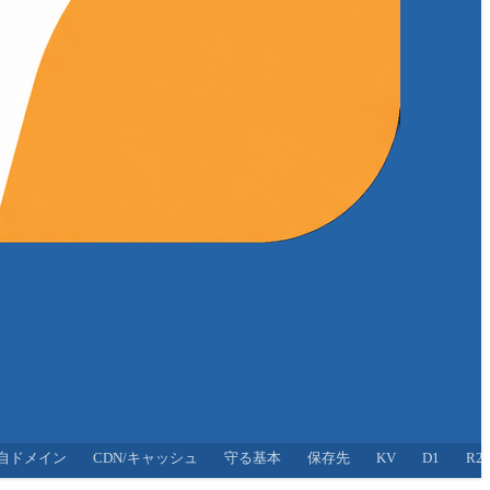
自ドメイン
CDN/キャッシュ
守る基本
保存先
KV
D1
R2/