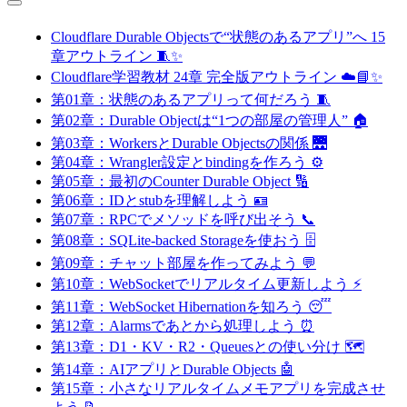
Cloudflare Durable Objectsで“状態のあるアプリ”へ 15
章アウトライン 🧵✨
Cloudflare学習教材 24章 完全版アウトライン ☁️📘✨
第01章：状態のあるアプリって何だろう 🧵
第02章：Durable Objectは“1つの部屋の管理人” 🏠
第03章：WorkersとDurable Objectsの関係 🌉
第04章：Wrangler設定とbindingを作ろう ⚙️
第05章：最初のCounter Durable Object 🔢
第06章：IDとstubを理解しよう 🪪
第07章：RPCでメソッドを呼び出そう 📞
第08章：SQLite-backed Storageを使おう 🗄️
第09章：チャット部屋を作ってみよう 💬
第10章：WebSocketでリアルタイム更新しよう ⚡
第11章：WebSocket Hibernationを知ろう 😴
第12章：Alarmsであとから処理しよう ⏰
第13章：D1・KV・R2・Queuesとの使い分け 🗺️
第14章：AIアプリとDurable Objects 🤖
第15章：小さなリアルタイムメモアプリを完成させ