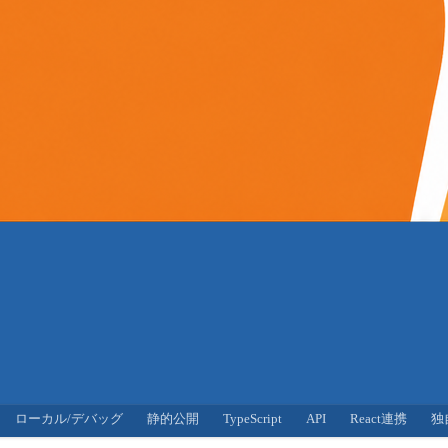
ローカル/デバッグ
静的公開
TypeScript
API
React連携
独